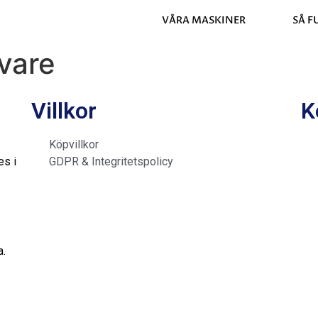
VÅRA MASKINER
SÅ 
vare
Villkor
K
Köpvillkor
es i
GDPR & Integritetspolicy
a.